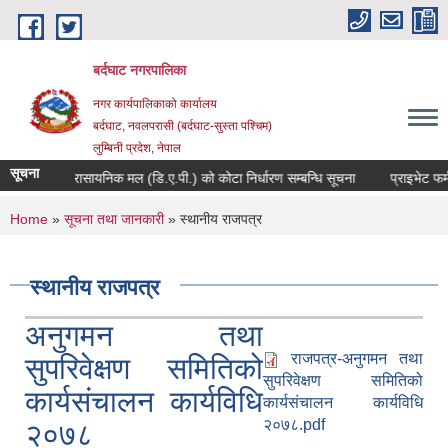
Skip to main content
बर्दघाट नगरपालिका
नगर कार्यपालिकाको कार्यालय
बर्दघाट, नवलपरासी (बर्दघाट-सुस्ता पश्चिम)
लुम्बिनी प्रदेश, नेपाल
सूचना
रासायनिक मल (डि.ए.पी.) को कोटा निर्धारण सम्बन्धि सूचना
प्राइभेट फर्
You are here
Home
»
सूचना तथा जानकारी
» स्थानीय राजपत्र
स्थानीय राजपत्र
अनुगमन तथा
राजपत्र-अनुगमन तथा
सुपरिवेक्षण समितिको
सुपरिवेक्षण समितिको
कार्यसंचालन कार्यविधि
कार्यसंचालन कार्यविधि
२०७८.pdf
२०७८