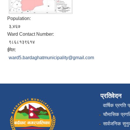
Population:
३,४६७
Ward Contact Number:
९८६८१३९६१४
ईमेल:
ward5.bardaghatmunicipality@gmail.com
प्रतिवेदन
वार्षिक प्रगति 
चौमासिक प्रगति
सार्वजनिक सुनु