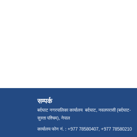
सम्पर्क
बर्दघाट नगरपालिका कार्यालय बर्दघाट, नवलपरासी (बर्दघाट-
सुस्ता पश्चिम), नेपाल
कार्यालय फोन नं. : +977 78580407, +977 78580210