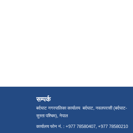
सम्पर्क
बर्दघाट नगरपालिका कार्यालय बर्दघाट, नवलपरासी (बर्दघाट-
सुस्ता पश्चिम), नेपाल
कार्यालय फोन नं. : +977 78580407, +977 78580210