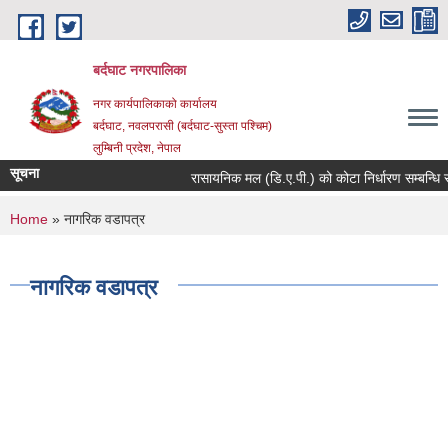
Skip to main content
बर्दघाट नगरपालिका
नगर कार्यपालिकाको कार्यालय
बर्दघाट, नवलपरासी (बर्दघाट-सुस्ता पश्चिम)
लुम्बिनी प्रदेश, नेपाल
सूचना
रासायनिक मल (डि.ए.पी.) को कोटा निर्धारण सम्बन्धि स
You are here
Home
» नागरिक वडापत्र
नागरिक वडापत्र