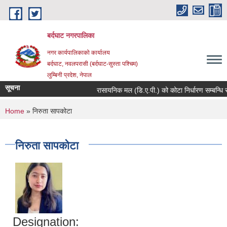
Skip to main content
बर्दघाट नगरपालिका
नगर कार्यपालिकाको कार्यालय
बर्दघाट, नवलपरासी (बर्दघाट-सुस्ता पश्चिम)
लुम्बिनी प्रदेश, नेपाल
सूचना
रासायनिक मल (डि.ए.पी.) को कोटा निर्धारण सम्बन्धि स
You are here
Home
» निरुता सापकोटा
निरुता सापकोटा
Designation: