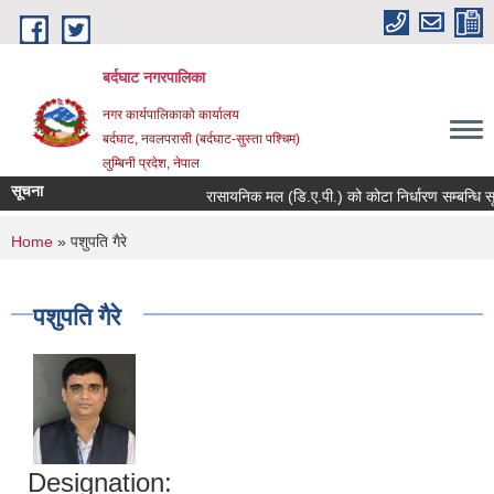
Skip to main content
बर्दघाट नगरपालिका
नगर कार्यपालिकाको कार्यालय
बर्दघाट, नवलपरासी (बर्दघाट-सुस्ता पश्चिम)
लुम्बिनी प्रदेश, नेपाल
सूचना
रासायनिक मल (डि.ए.पी.) को कोटा निर्धारण सम्बन्धि स
You are here
Home
» पशुपति गैरे
पशुपति गैरे
Designation: