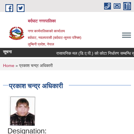
Skip to main content
बर्दघाट नगरपालिका
नगर कार्यपालिकाको कार्यालय
बर्दघाट, नवलपरासी (बर्दघाट-सुस्ता पश्चिम)
लुम्बिनी प्रदेश, नेपाल
सूचना
रासायनिक मल (डि.ए.पी.) को कोटा निर्धारण सम्बन्धि स
You are here
Home
» प्रकाश चन्द्र अधिकारी
प्रकाश चन्द्र अधिकारी
Designation: