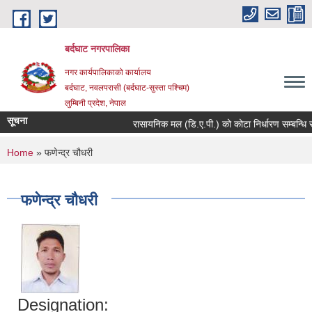
Skip to main content
बर्दघाट नगरपालिका
नगर कार्यपालिकाको कार्यालय
बर्दघाट, नवलपरासी (बर्दघाट-सुस्ता पश्चिम)
लुम्बिनी प्रदेश, नेपाल
सूचना
रासायनिक मल (डि.ए.पी.) को कोटा निर्धारण सम्बन्धि स
You are here
Home
» फणेन्‍द्र चौधरी
फणेन्‍द्र चौधरी
Designation: