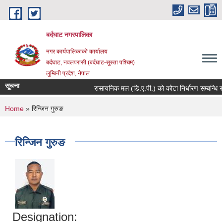
Skip to main content
बर्दघाट नगरपालिका
नगर कार्यपालिकाको कार्यालय
बर्दघाट, नवलपरासी (बर्दघाट-सुस्ता पश्चिम)
लुम्बिनी प्रदेश, नेपाल
सूचना
रासायनिक मल (डि.ए.पी.) को कोटा निर्धारण सम्बन्धि स
You are here
Home
» रिन्जिन गुरुङ
रिन्जिन गुरुङ
Designation: