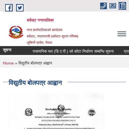
Skip to main content
बर्दघाट नगरपालिका
नगर कार्यपालिकाको कार्यालय
बर्दघाट, नवलपरासी (बर्दघाट-सुस्ता पश्चिम)
लुम्बिनी प्रदेश, नेपाल
सूचना
रासायनिक मल (डि.ए.पी.) को कोटा निर्धारण सम्बन्धि सूचना
प्रा
You are here
Home
» विद्युतीय बोलपत्र आह्वान
विद्युतीय बोलपत्र आह्वान