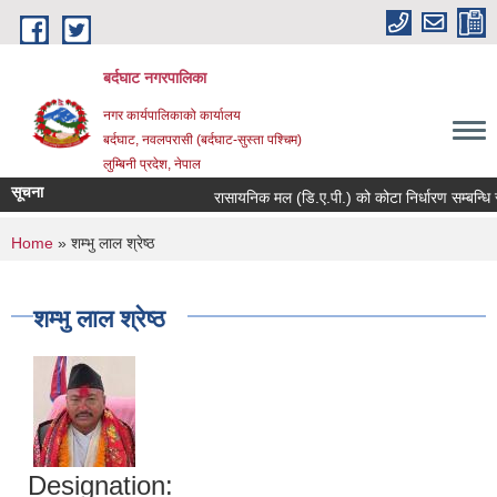
Skip to main content
बर्दघाट नगरपालिका
नगर कार्यपालिकाको कार्यालय
बर्दघाट, नवलपरासी (बर्दघाट-सुस्ता पश्चिम)
लुम्बिनी प्रदेश, नेपाल
सूचना
रासायनिक मल (डि.ए.पी.) को कोटा निर्धारण सम्बन्धि 
You are here
Home
» शम्भु लाल श्रेष्ठ
शम्भु लाल श्रेष्ठ
Designation: