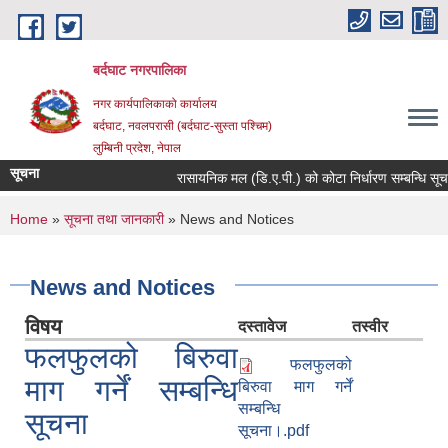
Skip to main content
बर्दघाट नगरपालिका
नगर कार्यपालिकाको कार्यालय
बर्दघाट, नवलपरासी (बर्दघाट-सुस्ता पश्चिम)
लुम्बिनी प्रदेश, नेपाल
सूचना
रासायनिक मल (डि.ए.पी.) को कोटा निर्धारण सम्बन्धि सूच
You are here
Home
»
सूचना तथा जानकारी
» News and Notices
News and Notices
विषय
दस्तावेज
तस्वीर
फलफुलको बिरुवा
फलफुलको
माग गर्नें सम्बन्धि
बिरुवा माग गर्नें
सम्बन्धि
सूचना
सूचना।.pdf