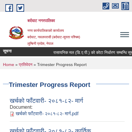
Skip to main content
बर्दघाट नगरपालिका
नगर कार्यपालिकाको कार्यालय
बर्दघाट, नवलपरासी (बर्दघाट-सुस्ता पश्चिम)
लुम्बिनी प्रदेश, नेपाल
सूचना
रासायनिक मल (डि.ए.पी.) को कोटा निर्धारण सम्बन्धि सूच
You are here
Home
»
प्रतिवेदन
» Trimester Progress Report
Trimester Progress Report
खर्चको फाँटवारी- २०८१-८२- मार्ग
Document:
खर्चको फाँटवारी- २०८१-८२- मार्ग.pdf
खर्चको फाँटवारी- २०८१-८२- कार्तिक