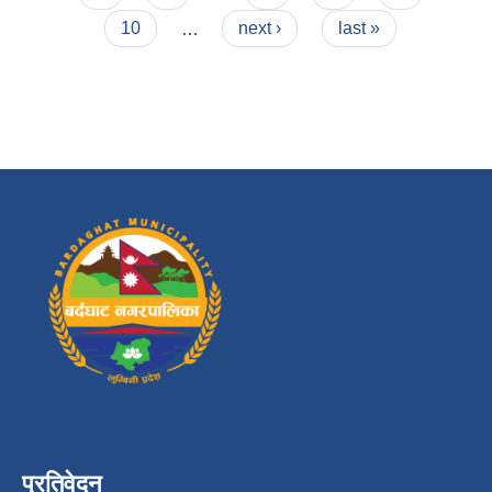
10
…
next ›
last »
प्रतिवेदन