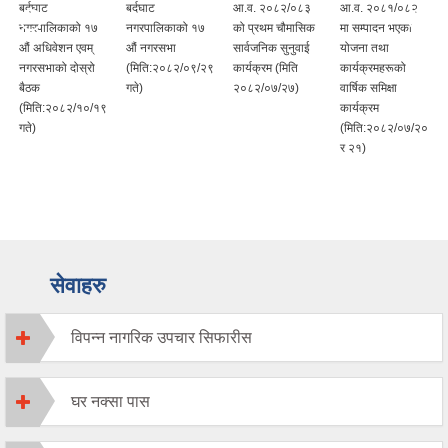
बर्दघाट
बर्दघाट
आ.व. २०८२/०८३
आ.व. २०८१/०८२
नगरपालिकाको १७
नगरपालिकाको १७
को प्रथम चौमासिक
मा सम्पादन भएका
‌औं अधिवेशन एवम्
‌औं नगरसभा
सार्वजनिक सुनुवाई
योजना तथा
नगरसभाको दोस्रो
(मिति:२०८२/०९/२९
कार्यक्रम (मिति
कार्यक्रमहरूको
बैठक
गते)
२०८२/०७/२७)
वार्षिक समिक्षा
(मिति:२०८२/१०/१९
कार्यक्रम
गते)
(मिति:२०८२/०७/२०
र २१)
सेवाहरु
विपन्न नागरिक उपचार सिफारीस
घर नक्सा पास